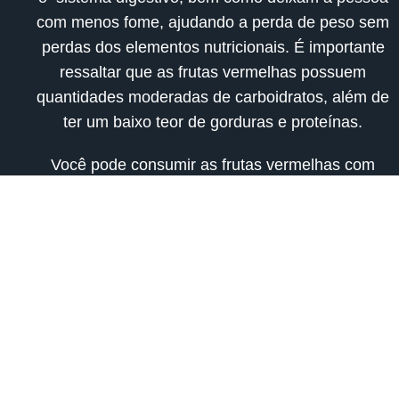
com menos fome, ajudando a perda de peso sem
perdas dos elementos nutricionais.
É importante
ressaltar que as frutas vermelhas possuem
quantidades moderadas de carboidratos
, além de
ter um baixo teor de gorduras e proteínas.
Você pode consumir as frutas vermelhas com
iogurtes e cereais, com bebidas como os
smoothies, em forma geléias e até mesmo na
forma de molhos para acompanhamento de
carnes. Lembrando que o ideal é consumir as
frutas vermelhas
in natura
sempre que possível.
Caso tenha dúvida sobre qual fruta vermelha
ingerir ou qual quantidade ideal de consumo,
consulte um nutricionista!